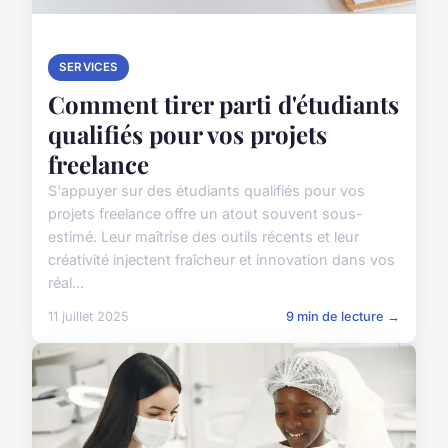
SERVICES
Comment tirer parti d'étudiants
qualifiés pour vos projets
freelance
S'appuyer sur des étudiants qualifiés pour vos
projets freelance offre un atout souvent sous-
estimé. Leur maîtrise des outils récents et leur
créativité injectent fraîcheur et innovation dans vos
réal...
11 juillet 2025
9 min de lecture →