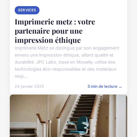
SERVICES
Imprimerie metz : votre
partenaire pour une
impression éthique
Imprimerie Metz se distingue par son engagement
envers une impression éthique, alliant qualité et
durabilité. JPC Labo, basé en Moselle, utilise des
technologies éco-responsables et des matériaux
resp...
24 janvier 2025
3 min de lecture →