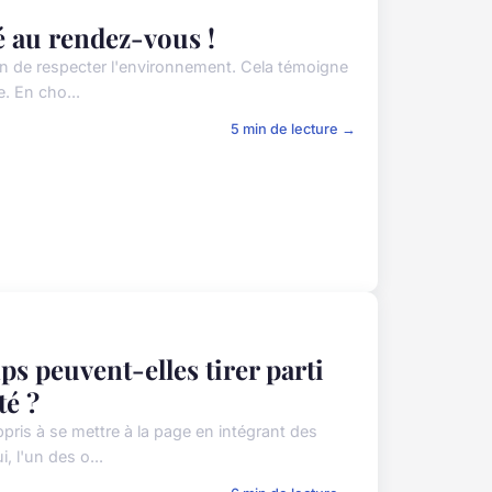
té au rendez-vous !
ion de respecter l'environnement. Cela témoigne
. En cho...
5 min de lecture →
s peuvent-elles tirer parti
té ?
ris à se mettre à la page en intégrant des
, l'un des o...