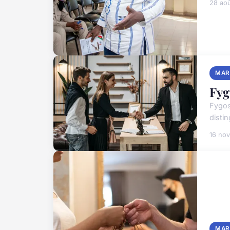
28 ao
MAR
Fyg
Fygos
distin
16 no
MAR