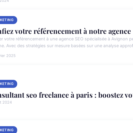
l 2024
KETING
fiez votre référencement à notre agenc
er votre référencement à une agence SEO spécialisée à Avignon peut
gne. Avec des stratégies sur mesure basées sur une analyse approf
vier 2025
KETING
sultant seo freelance à paris : boostez vot
t 2024
KETING