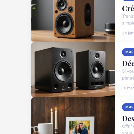
Cré
Trans
simpl
24 jan
MAR
Déc
Si vo
pensé
14 ma
MAR
Des
Offri
vous 