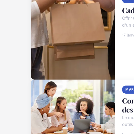
Cad
Offri
d'un 
17 jan
MAR
Com
des
Le mo
outils