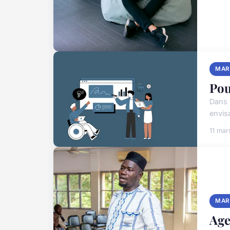
MAR
Pou
Dans 
envis
11 mar
MAR
Age