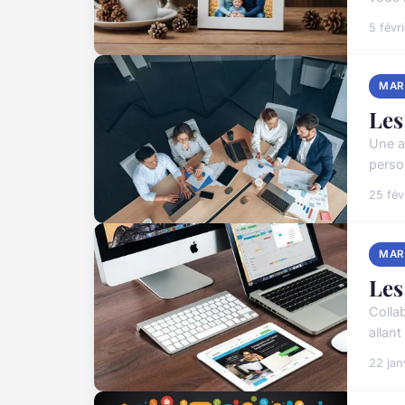
5 févr
MAR
Les
Une a
perso
25 fév
MAR
Les
Colla
allant
22 jan