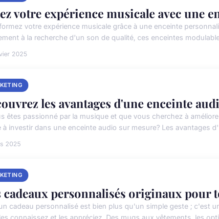
ez votre expérience musicale avec une en
formez votre expérience musicale grâce à une enceinte personnal
ement à la recherche d'un son de qualité, ces enceintes modulable
vier 2025
KETING
ouvrez les avantages d'une enceinte aud
us êtes passionné par la musique et que vous cherchez à améliore
 à investir dans une enceinte audio sur mesure? Les avantages d'un
rs 2025
KETING
 cadeaux personnalisés originaux pour t
r un cadeau personnalisé est bien plus qu'un simple geste ; c'est 
les connaissez et les appréciez. Des mugs aux vêtements, les optio