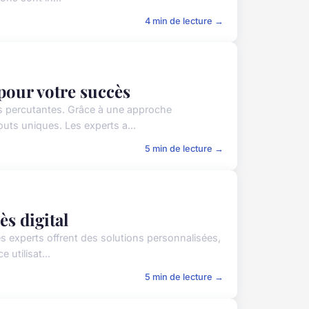
4 min de lecture →
pour votre succès
s percutantes. Grâce à une approche
uts uniques. Les experts a...
5 min de lecture →
s digital
 experts offrent des solutions personnalisées,
 utilisat...
5 min de lecture →