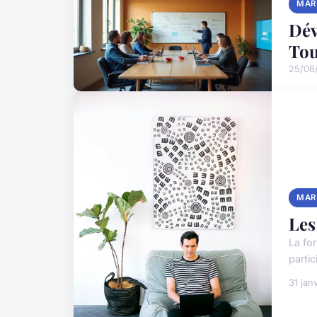
MAR
Dév
Tou
25/06
MAR
Les
La fo
parti
31 jan