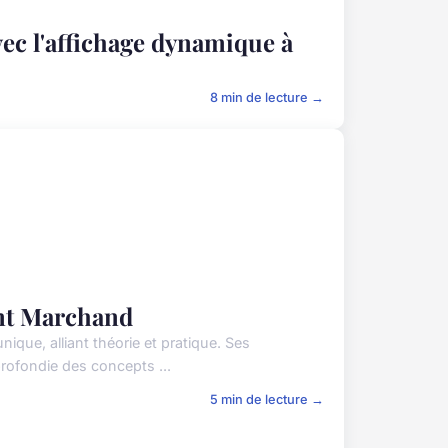
ec l'affichage dynamique à
8 min de lecture →
ent Marchand
que, alliant théorie et pratique. Ses
rofondie des concepts ...
5 min de lecture →