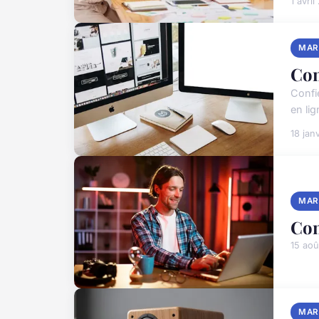
1 avri
MAR
Con
Confi
en li
18 jan
MAR
Con
15 aoû
MAR