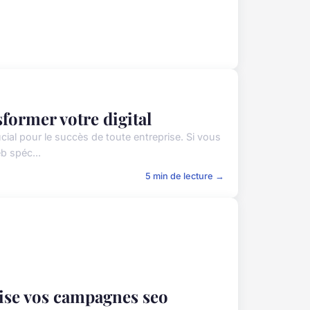
former votre digital
cial pour le succès de toute entreprise. Si vous
b spéc...
5 min de lecture →
mise vos campagnes seo