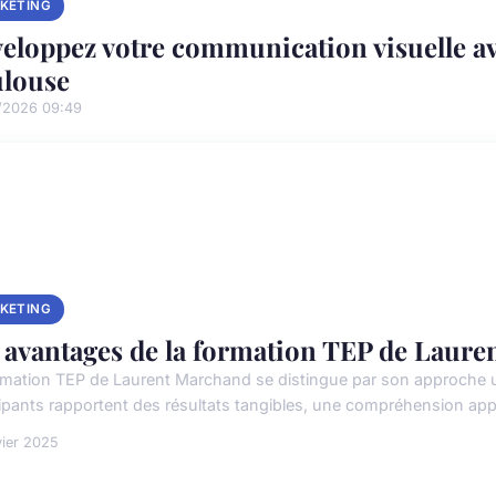
KETING
eloppez votre communication visuelle av
louse
/2026 09:49
KETING
 avantages de la formation TEP de Laur
rmation TEP de Laurent Marchand se distingue par son approche uni
cipants rapportent des résultats tangibles, une compréhension app
vier 2025