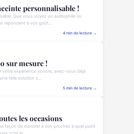
ceinte personnalisable !
isable. Que vous soyez un audiophile ou
s répondent à vos goût...
4 min de lecture →
io sur mesure !
r votre expérience sonore, avez-vous déjà
e telle solution s...
5 min de lecture →
outes les occasions
une façon de montrer à vos proches à quel point
ns sont in...