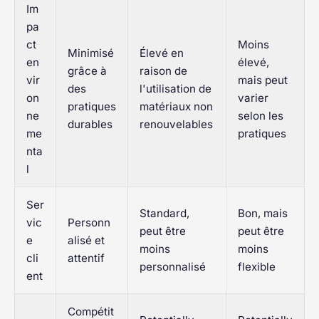
Im
pa
ct
Moins
Minimisé
Élevé en
en
élevé,
grâce à
raison de
vir
mais peut
des
l'utilisation de
on
varier
pratiques
matériaux non
ne
selon les
durables
renouvelables
me
pratiques
nta
l
Ser
Standard,
Bon, mais
vic
Personn
peut être
peut être
e
alisé et
moins
moins
cli
attentif
personnalisé
flexible
ent
Compétit