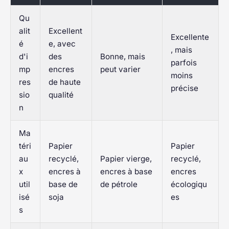
Qu
alit
Excellent
Excellente
é
e, avec
, mais
d'i
des
Bonne, mais
parfois
mp
encres
peut varier
moins
res
de haute
précise
sio
qualité
n
Ma
téri
Papier
Papier
au
recyclé,
Papier vierge,
recyclé,
x
encres à
encres à base
encres
util
base de
de pétrole
écologiqu
isé
soja
es
s