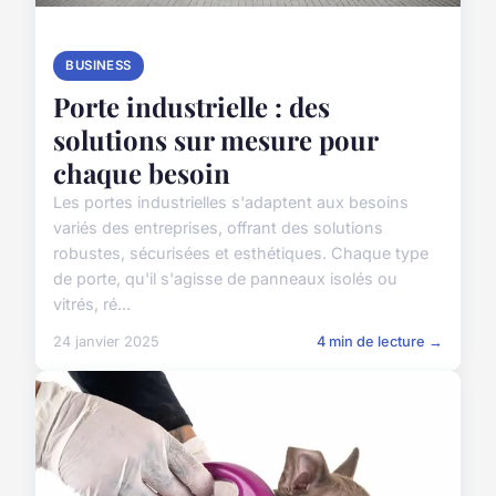
BUSINESS
Porte industrielle : des
solutions sur mesure pour
chaque besoin
Les portes industrielles s'adaptent aux besoins
variés des entreprises, offrant des solutions
robustes, sécurisées et esthétiques. Chaque type
de porte, qu'il s'agisse de panneaux isolés ou
vitrés, ré...
24 janvier 2025
4 min de lecture →