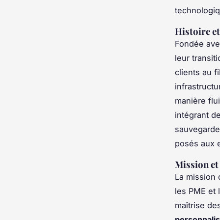
technologiq
Histoire e
Fondée avec
leur transi
clients au 
infrastruct
manière flu
intégrant d
sauvegarde
posés aux e
Mission et
La mission 
les PME et l
maîtrise de
personnali