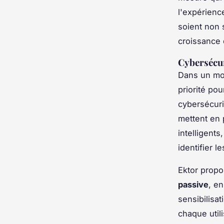
l'expérienc
soient non 
croissance 
Cybersécur
Dans un mo
priorité po
cybersécuri
mettent en 
intelligent
identifier le
Ektor propo
passive
, e
sensibilisat
chaque util