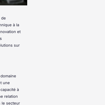
e de
hnique à la
nnovation et
es
lutions sur
e domaine
et une
 capacité à
e relation
 le secteur