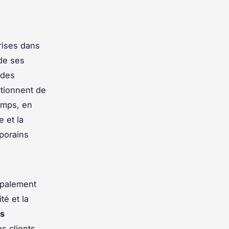
rises dans
 de ses
 des
ctionnent de
temps, en
 et la
porains
ipalement
té et la
ns
s clients