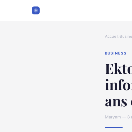
Accueil
›
Busin
BUSINESS
Ekto
info
ans 
Maryam — 8 n