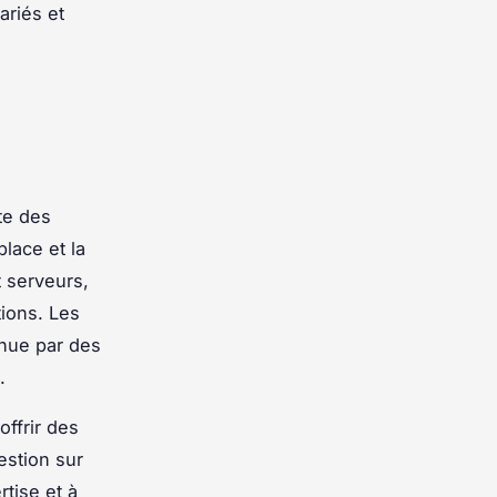
ariés et
te des
place et la
 serveurs,
tions. Les
enue par des
.
ffrir des
estion sur
rtise et à