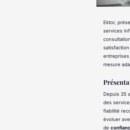
Ektor, prés
services in
consultation
satisfactio
entreprises
mesure adap
Présenta
Depuis 35 
des service
fiabilité r
évoluer ave
de
confian