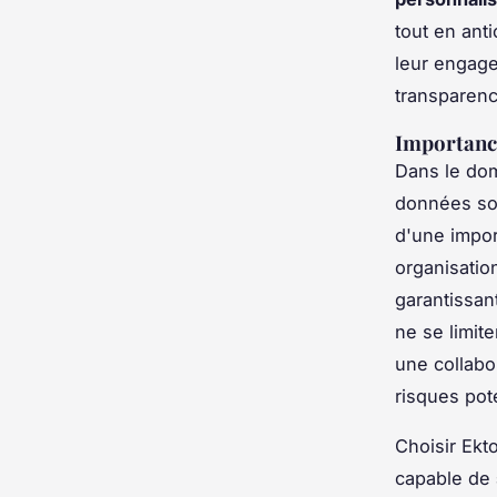
tout en ant
leur engage
transparenc
Importance
Dans le doma
données son
d'une impor
organisatio
garantissant
ne se limit
une collabo
risques pote
Choisir Ekt
capable de