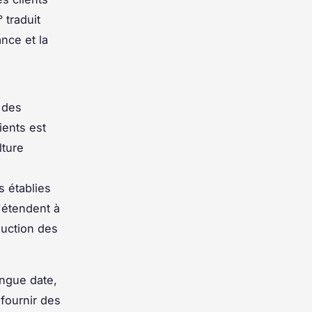
 traduit
nce et la
é des
ients est
lture
s établies
'étendent à
duction des
ongue date,
fournir des