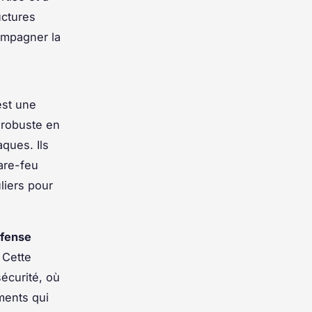
uctures
ompagner la
st une
 robuste en
ques. Ils
are-feu
liers pour
fense
 Cette
sécurité, où
ments qui