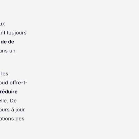
ux
nt toujours
rde de
dans un
 les
oud offre-t-
réduire
elle. De
urs à jour
uptions des