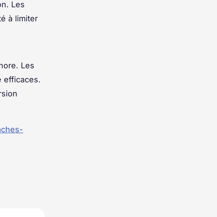
on. Les
é à limiter
nore. Les
 efficaces.
rsion
aches-