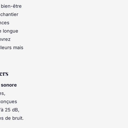
e bien-être
 chantier
ances
e longue
uvrez
lleurs mais
ers
n sonore
es,
 conçues
'à 25 dB,
s de bruit.