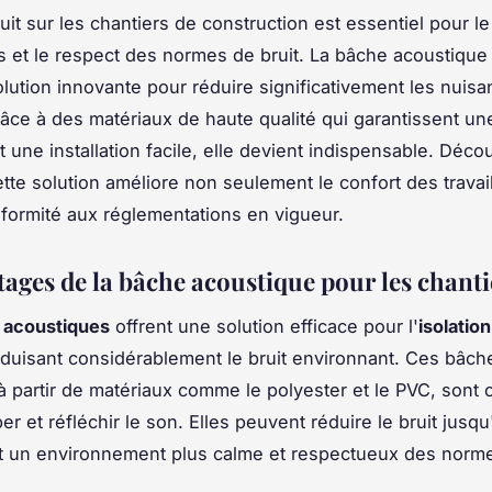
ruit sur les chantiers de construction est essentiel pour l
s et le respect des normes de bruit. La bâche acoustique
olution innovante pour réduire significativement les nuis
âce à des matériaux de haute qualité qui garantissent un
et une installation facile, elle devient indispensable. Déco
te solution améliore non seulement le confort des travai
nformité aux réglementations en vigueur.
tages de la bâche acoustique pour les chanti
 acoustiques
offrent une solution efficace pour l'
isolatio
éduisant considérablement le bruit environnant. Ces bâch
à partir de matériaux comme le polyester et le PVC, sont
r et réfléchir le son. Elles peuvent réduire le bruit jusqu
t un environnement plus calme et respectueux des norme