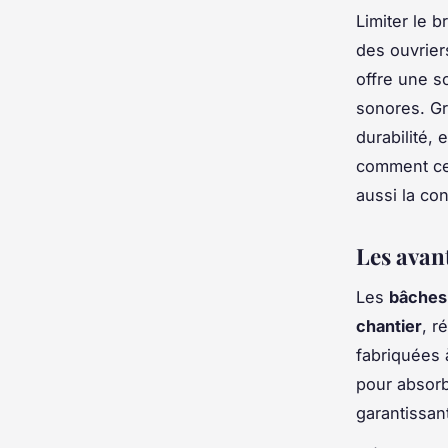
Limiter le b
des ouvrier
offre une s
sonores. Gr
durabilité, 
comment cet
aussi la co
Les avan
Les
bâches
chantier
, r
fabriquées 
pour absorbe
garantissan