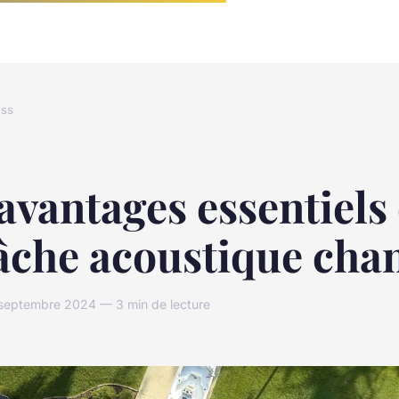
ess
avantages essentiels
âche acoustique chan
eptembre 2024 — 3 min de lecture