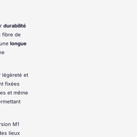
ur
durabilité
 fibre de
t une
longue
ne
 légèreté et
nt fixées
ures et même
ermettant
rsion M1
des lieux