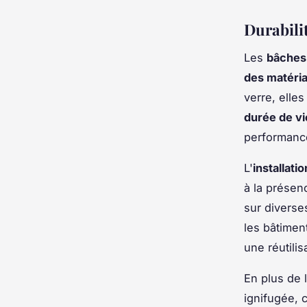
Durabilit
Les
bâches
des matéri
verre, elle
durée de v
performance
L'
installat
à la présen
sur diverse
les bâtimen
une réutilis
En plus de 
ignifugée, c