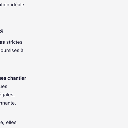
ution idéale
s
es
strictes
 soumises à
ues chantier
ques
égales,
onnante.
e, elles