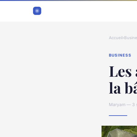
Accueil
›
Busin
BUSINESS
Les 
la b
Maryam — 3 s