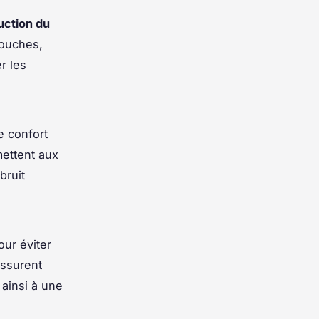
uction du
couches,
r les
e confort
mettent aux
bruit
ur éviter
assurent
 ainsi à une