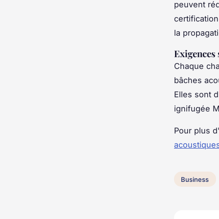
peuvent rédu
certificatio
la propagat
Exigences 
Chaque chan
bâches acou
Elles sont 
ignifugée M
Pour plus d
acoustiques
Business