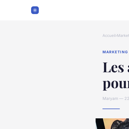
Accueil
›
Market
MARKETING
Les 
pour
Maryam — 22 