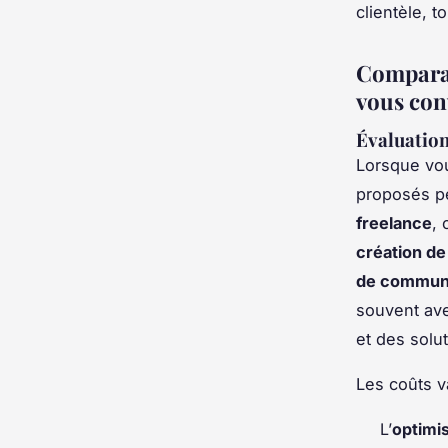
clientèle, 
Comparai
vous con
Évaluation
Lorsque vo
proposés p
freelance
, 
création de 
de communi
souvent avec
et des solu
Les coûts v
L’
optimi