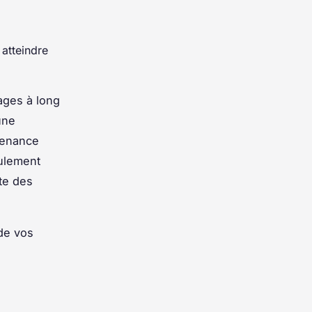
 atteindre
ages à long
une
tenance
eulement
te des
 de vos