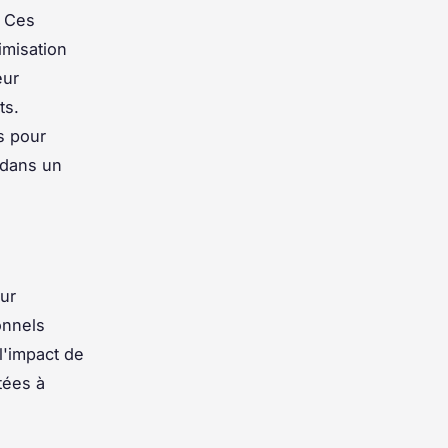
. Ces
imisation
eur
ts.
s pour
 dans un
ur
onnels
 l'impact de
tées à