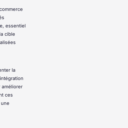
e-commerce
és
e, essentiel
a cible
alisées
nter la
intégration
 améliorer
nt ces
 une