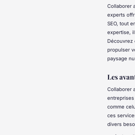
Collaborer 
experts off
SEO, tout en
expertise, i
Découvrez c
propulser v
paysage nu
Les avan
Collaborer 
entreprises
comme celu
ces service
divers beso