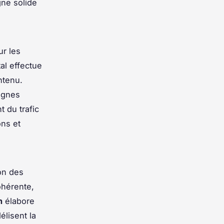
gne solide
ur les
al effectue
ntenu.
agnes
t du trafic
ons et
on des
ohérente,
n
élabore
élisent la