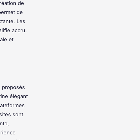
réation de
 permet de
ctante. Les
lifié accru.
ale et
es proposés
rine élégant
lateformes
sites sont
nto,
rience