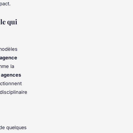
pact.
le qui
 modèles
agence
omme la
s
agences
nctionnent
disciplinaire
de quelques